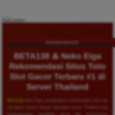
Share product:
TENTANG BETA138
BETA138 ♨️ Neko Eiga
Rekomendasi Situs Toto
Slot Gacor Terbaru #1 di
Server Thailand
BETA138
Neko Eiga menghadirkan rekomendasi situs toto
slot gacor terbaru dengan dukungan server Thailand yang
mengutamakan kestabilan akses dan kenyamanan