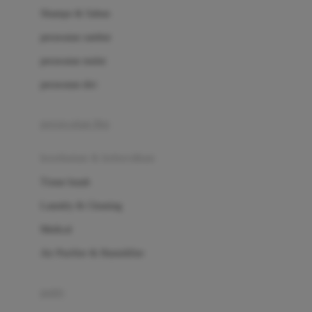
London Taxi
Shampo & Sabun
Love To Dream
perawatan rambut
perawatan mulut
M
perawatan diri
Magformers
Mama's Choice
perawatan ibu
Mamas&Papas
kesehatan & kebersihan
Mamaway
Tissue basah
Maxi Cosi
Laundry & Cleaning
Megabloks
Medical
Micro
Air Purifier & Humidifier
MiDeer
Mimi & Lula
potty
Mini Monkey