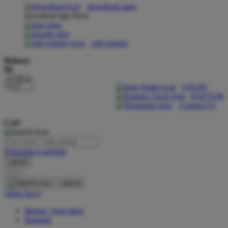
download apps
download app from:
Oh Ma Grain
Okiedog
gift registry
P
Bahasa
ID
Peachy
LOGIN
Phil & Ted's
DAFTAR
Contact Us
Philips Avent
Cari
Pigeon
Playgro
Pencarian Lanjutan
cancel
Poled Global
Cari
Ponycycle
cancel
Akun Saya
Puma
Masuk / buat akun
Pureats
Bantuan