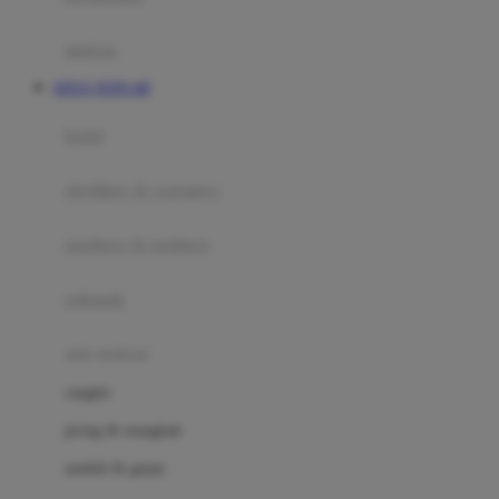
Happy Tummy
Hauck
matras
Havaianas
SITUS TOTO 4D
Hegen
botol
Hot Wheels
sterilizer & warmers
Hybrid
soothers & teethers
I
Inlacta DHA
celemek
Interlac
alat makan
Ivenet
cangkir
J
piring & mangkuk
Jack N Jill
sendok & garpu
Joie