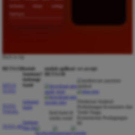
terbuka lebar setiap
harinya.
Back to top
BETA138
butuh
unduh aplikasi
we accept
bantuan?
BETA138
hubungi
kami
SITUS
TOTO
Direktorat Jenderal
hubungi
TOTO
Perlindungan Konsumen dan
kami
TOGEL
Tertib Niaga
ikuti kami di
Kementerian Perdagangan
media sosial
bantuan
RI
TOTO 4D
dan faq