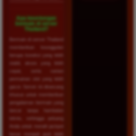
Apa keuntungan
bermain di server
Thailand?
Bermain di server Thailand
memberikan keunggulan
berupa koneksi yang lebih
stabil, akses yang lebih
cepat, serta variasi
permainan slot yang lebih
gacor. Server ini dirancang
khusus untuk memberikan
pengalaman bermain yang
lancar tanpa hambatan
teknis, sehingga peluang
Anda untuk meraih jackpot
besar menjadi jauh lebih