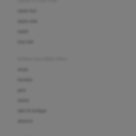
sepatu & kaus kaki
Bio Oil
sepatu bayi
Biolane
sepatu anak
Bite Fighters
sandal
Bizzi Growin
kaus kaki
Blackmores
fashion bayi (0bln-3thn)
Blooming Marvellous
atasan
Bonnels
bawahan
Bravado
gaun
Bruder
setelan
Brush Baby
jaket & kardigan
Buds Organics
aksesoris
Bugaboo
Buggygear