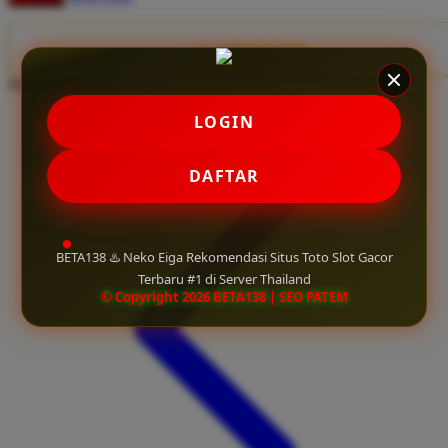
Twistshake
TY Toys
CLAIM BONUS
Share product:
U
LOGIN
V
DAFTAR
Veja
Vitaflow
BETA138 ♨️ Neko Eiga Rekomendasi Situs Toto Slot Gacor
Vtech
Terbaru #1 di Server Thailand
© Copyright 2026 BETA138 | SEO PATEM
W
Waterland
Wellness
X